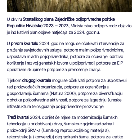
U okviru
Strateškog plana Zajedničke poljoprivredne politike
Republike Hrvatske 2023. – 2027.
, Ministarstvo poljoprivrede objavilo
je indikativni plan objave natječaja za 2024. godinu.
U
prvom kvartalu
2024. godine mogu se očekivati intervencije za
pružanje savjetodavnih usluga, potpore malim poljoprivrednicima,
uspostava mladih poljoprivrednika, potpore za očuvanje, održivo
korištenje i razvoj genetskih izvora u poljoprivredi, potpore za EIP
operativne skupine te potpore za prenošenje znanja.
Tijekom
drugog kvartala
mogu se očekivati potpore za uspostavu i
rad proizvođačkih organizacija, potpore za ograničenja u
gospodarenju šumama (Natura 2000), potpore za diversifikaciju
dohotka poljoprivredne aktivnosti, potpore za izgradnju šumske
infrastrukture te osiguranje poljoprivredne proizvodnje.
Treći kvartal
2024. donijet će mjere za modernizaciju šumskih
tehnologija u pridobivanju drva, šumskouzgojnim radovima i
proizvodnji ŠRM-a (šumskog reprodukcijskog materijala),
rekonstrukciju (konverziju) degradiranih šuma, potporu za kratke