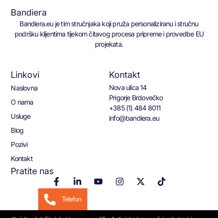
Bandiera
Bandiera.eu je tim stručnjaka koji pruža personaliziranu i stručnu
podršku klijentima tijekom čitavog procesa pripreme i provedbe EU
projekata.
Linkovi
Kontakt
Nova ulica 14
Naslovna
Prigorje Brdovečko
O nama
+385 (1) 484 8011
Usluge
info@bandiera.eu
Blog
Pozivi
Kontakt
Pratite nas
Telefon