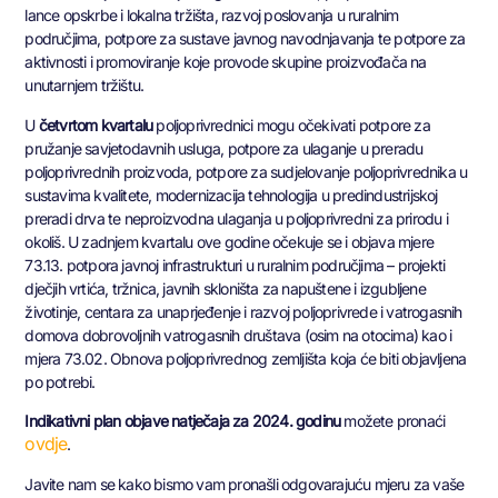
lance opskrbe i lokalna tržišta, razvoj poslovanja u ruralnim
područjima, potpore za sustave javnog navodnjavanja te potpore za
aktivnosti i promoviranje koje provode skupine proizvođača na
unutarnjem tržištu.
U
četvrtom kvartalu
poljoprivrednici mogu očekivati potpore za
pružanje savjetodavnih usluga, potpore za ulaganje u preradu
poljoprivrednih proizvoda, potpore za sudjelovanje poljoprivrednika u
sustavima kvalitete, modernizacija tehnologija u predindustrijskoj
preradi drva te neproizvodna ulaganja u poljoprivredni za prirodu i
okoliš. U zadnjem kvartalu ove godine očekuje se i objava mjere
73.13. potpora javnoj infrastrukturi u ruralnim područjima – projekti
dječjih vrtića, tržnica, javnih skloništa za napuštene i izgubljene
životinje, centara za unaprjeđenje i razvoj poljoprivrede i vatrogasnih
domova dobrovoljnih vatrogasnih društava (osim na otocima) kao i
mjera 73.02. Obnova poljoprivrednog zemljišta koja će biti objavljena
po potrebi.
Indikativni plan objave natječaja za 2024. godinu
možete pronaći
ovdje
.
Javite nam se kako bismo vam pronašli odgovarajuću mjeru za vaše